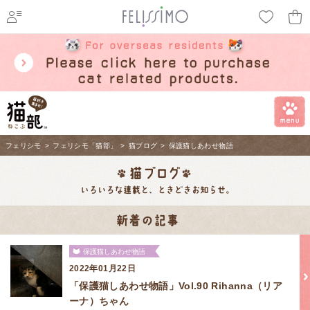
ページ内を移動するためのリンクです。
メインコンテンツへ移動
フェリシモ
>
フェリシモ「猫部」
>
猫ブログ
>
保護猫しあわせ物語
保護猫しあわせ物語
2022年01月22日
「保護猫しあわせ物語」Vol.90 Rihanna（リア
ーナ）ちゃん