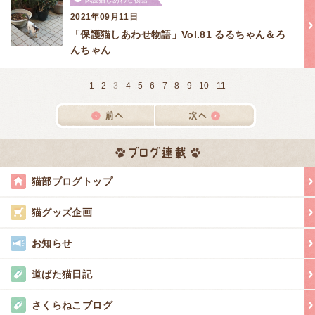
2021年09月11日
「保護猫しあわせ物語」Vol.81 るるちゃん＆ろ
んちゃん
1
2
3
4
5
6
7
8
9
10
11
猫部ブログトップ
猫グッズ企画
お知らせ
道ばた猫日記
さくらねこブログ