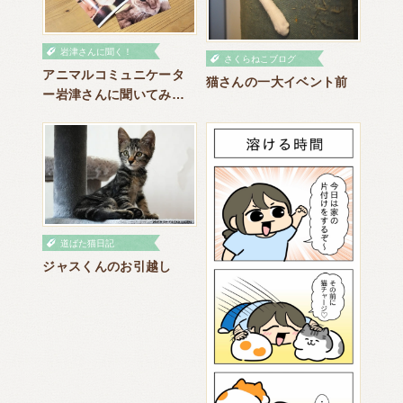
岩津さんに聞く！
さくらねこブログ
アニマルコミュニケータ
猫さんの一大イベント前
ー岩津さんに聞いてみよ
う ～天国から愛の叱咤
をする猫さん～
道ばた猫日記
ジャスくんのお引越し