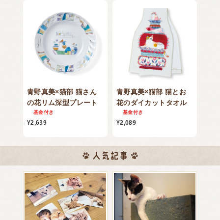
青野真美×猫部 猫さん
青野真美×猫部 猫とお
の花リム深型プレート
花のダイカットタオル
基金付き
基金付き
¥2,639
¥2,089