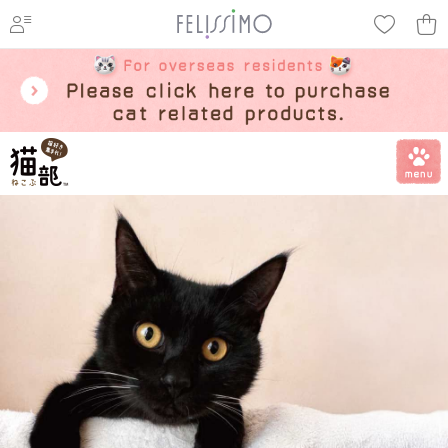
ページ内を移動するためのリンクです。
メインコンテンツへ移動