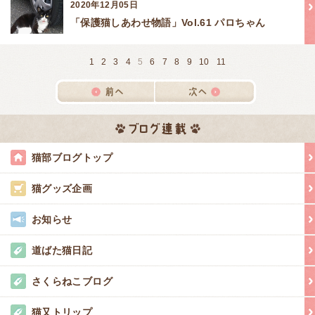
2020年12月05日
「保護猫しあわせ物語」Vol.61 パロちゃん
1
2
3
4
5
6
7
8
9
10
11
猫部ブログトップ
猫グッズ企画
お知らせ
道ばた猫日記
さくらねこブログ
猫又トリップ