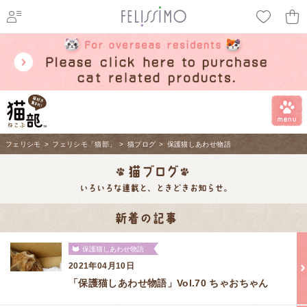
ページ内を移動するためのリンクです。
メインコンテンツへ移動
フェリシモ
>
フェリシモ「猫部」
>
猫ブログ
>
保護猫しあわせ物語
保護猫しあわせ物語
2021年04月10日
「保護猫しあわせ物語」Vol.70 ちゃおちゃん