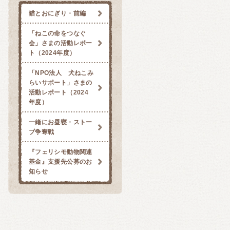
猫とおにぎり・前編
「ねこの命をつなぐ
会」さまの活動レポー
ト（2024年度）
「NPO法人 犬ねこみ
らいサポート」さまの
活動レポート（2024
年度）
一緒にお昼寝・ストー
ブ争奪戦
『フェリシモ動物関連
基金』支援先公募のお
知らせ