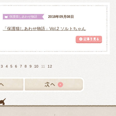
保護猫しあわせ物語
2018年09月08日
「保護猫しあわせ物語」Vol.2 ソルトちゃん
3
4
5
6
7
8
9
10
11
12