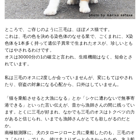
ところで、ご存じのように三毛は、ほぼメス猫です。
これは、毛の色を決める染色体のなせる業で、ごくまれに、X染
色体を1本多く持って遺伝子異常で生まれたオスが、珍しいとも
てはやされるわけです。
オスは30000分の1の確立と言われ、生殖機能はなく、短命とさ
れています。
私は三毛のオスに2度しか会っていませんが、変にもてはやされ
たり、窃盗の対象になる心配から、口外はしていません。
「猫を乗船させると大漁になる」とか「シケに遭わないで無事寄
港できる」といった言い伝えが、昔から漁師さんの間に残ってい
ます。とくに三毛が好まれ、なかでも三毛のオスはトクベツの力
があると信じられ、いまでも漁師さんがとても欲しがるのだと
か。
南極観測隊に、犬のタロージローと共に乗船したのも、三毛のオ
ス「たけし」でした。彼は犬よりずっと小さかったため、氷上船