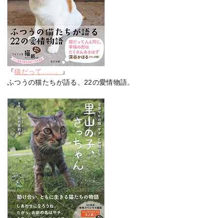
『
猫だって......。
』
ふつうの猫たちが語る、22の愛情物語。