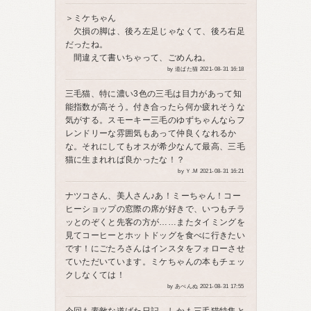
＞ミケちゃん
欠損の脚は、後ろ左足じゃなくて、後ろ右足
だったね。
間違えて書いちゃって、ごめんね。
by 道ばた猫 2021-08-31 16:18
三毛猫、特に濃い3色の三毛は目力があって知
能指数が高そう。付き合ったら何か疲れそうな
気がする。スモーキー三毛のゆずちゃんならフ
レンドリーな雰囲気もあって仲良くなれるか
な。それにしてもオスが希少なんて最高、三毛
猫に生まれれば良かったな！？
by Ｙ.M 2021-08-31 16:21
ナツコさん、美人さん♪あ！ミーちゃん！コー
ヒーショップの窓際の席が好きで、いつもチラ
ッとのぞくと先客の方が……またタイミングを
見てコーヒーとホットドッグを食べに行きたい
です！にごたろさんはインスタをフォローさせ
ていただいています。ミケちゃんの本もチェッ
クしなくては！
by あべんぬ 2021-08-31 17:55