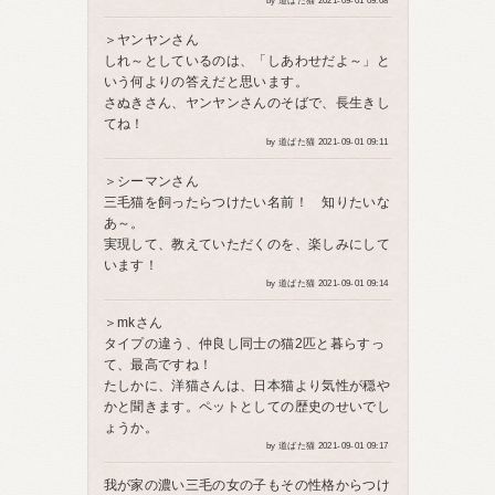
by 道ばた猫 2021-09-01 09:08
＞ヤンヤンさん
しれ～としているのは、「しあわせだよ～」と
いう何よりの答えだと思います。
さぬきさん、ヤンヤンさんのそばで、長生きし
てね！
by 道ばた猫 2021-09-01 09:11
＞シーマンさん
三毛猫を飼ったらつけたい名前！ 知りたいな
あ～。
実現して、教えていただくのを、楽しみにして
います！
by 道ばた猫 2021-09-01 09:14
＞mkさん
タイプの違う、仲良し同士の猫2匹と暮らすっ
て、最高ですね！
たしかに、洋猫さんは、日本猫より気性が穏や
かと聞きます。ペットとしての歴史のせいでし
ょうか。
by 道ばた猫 2021-09-01 09:17
我が家の濃い三毛の女の子もその性格からつけ