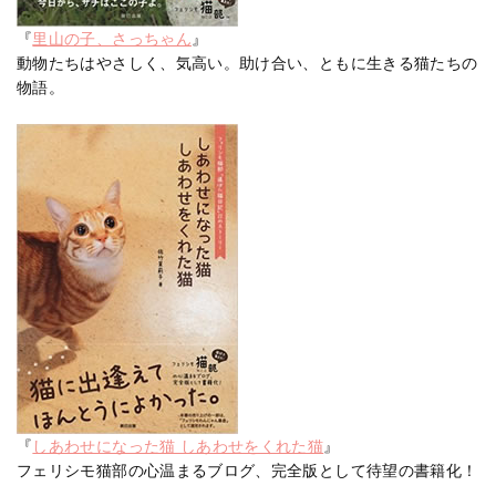
『
里山の子、さっちゃん
』
動物たちはやさしく、気高い。助け合い、ともに生きる猫たちの
物語。
『
しあわせになった猫 しあわせをくれた猫
』
フェリシモ猫部の心温まるブログ、完全版として待望の書籍化！