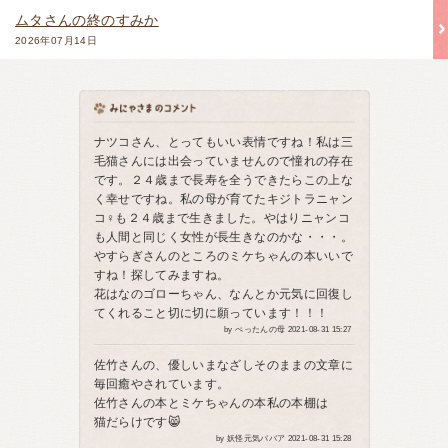
ムタさんの終のすみか
2026年07月14日
ナツコさん、とってもいい表情ですね！私は三
毛猫さんには出会っていませんので憧れの存在
です。２４歳まで長寿を全うできたらこの上な
く幸せですね。私の母が育てたキジトラニャン
コ♀も２４歳まで生きました。やはりニャンコ
も人間と同じく女性が長生きなのかな・・・。
やすらぎさんのところのミケちゃんの本いいで
すね！探してみますね。
花はなのゴローちゃん、なんとか元気に回復し
てくれること切に切に願っています！！！
by ぺったんの母 2021-08-31 15:27
佐竹さんの、優しいまなざしそのままの文章に
毎回癒やされています。
佐竹さんの本とミケちゃんの本私の本棚は
猫だらけです😸
by 妖怪元気ババア 2021-08-31 15:28