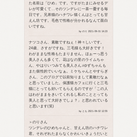
た名前は「ひめ」です。ですがたまにみせるデ
レが可愛くて…そのツンデレに一喜一憂する毎
日です。兄弟猫のハチワレ猫くんはとっても甘
えん坊です。毛色で性格が分かれるなんて面白
いですね。
by のり 2021-09-01 14:23
ナツコさん、素敵ですねぇ！神々しいです。
24歳、さすがですね。三毛猫も大好きです！
わがままな性格もたまりません。ほぉーっ思う
美人さんも多くて。花はなの里のライムちゃ
ん、やはりいつみても美人さん♪ゆずちゃんも
また個性的でいいなぁ。ミケちゃんとやすらぎ
さん、このブログで以前知りまして素敵だなぁ
と思っていました。保護猫カフェに行くと三毛
猫にとっても好いてもらえるのですが「この人
はわがままをきいてくれるし私のこととっても
美人と思って大好きでしょ？」と思われている
と思います(笑)
by とも 2021-09-02 12:55
＞のりさん
ツンデレのひめちゃんと、甘えん坊のハチワレ
君。それぞれたまらなくかわいいきょうだいと