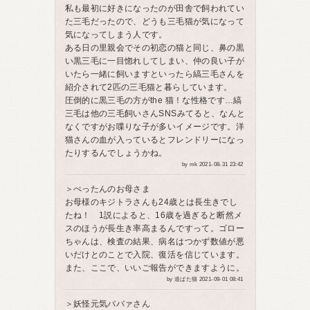
私も最初に好きになったのが田舎で飼われてい
た三毛だったので、どうも三毛猫が気になって
気になってしまう人です。
ある日の里親会でその初恋の猫と同じ、鼻の黒
い黒三毛に一目惚れしてしまい、仲の良い子が
いたら一緒に飼いますといったら縞三毛さんを
紹介されて2匹の三毛猫と暮らしています。
圧倒的に黒三毛の方がthe 猫！な性格です…縞
三毛は他の三毛飼いさんSNSみてると、なんと
なくですがお喋りな子が多いイメージです。洋
猫さんの血が入っているとフレンドリーになっ
たりするんでしょうかね。
by mk 2021-08-31 23:42
＞ぺったんのお母さま
お母様のキジトラさんも24歳とは長生きでし
たね！ 1説によると、16歳を過ぎると断然メ
スのほうが長生き率高まるんですって。ゴロー
ちゃんは、検査の結果、病名はつかず数値が悪
いだけとのことで入院、復活を信じています。
また、ここで、いいご報告ができますように。
by 道ばた猫 2021-09-01 08:41
＞妖怪元気ババァさん