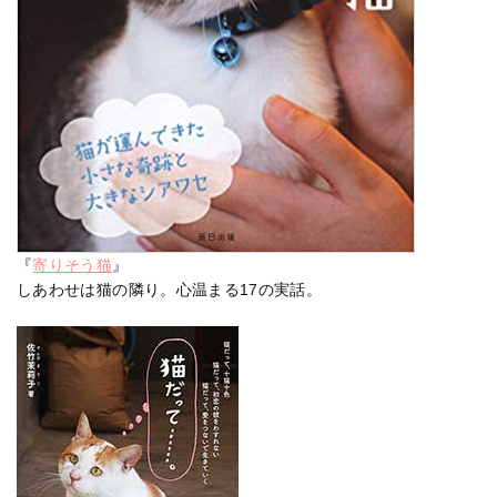
『
寄りそう猫
』
しあわせは猫の隣り。心温まる17の実話。