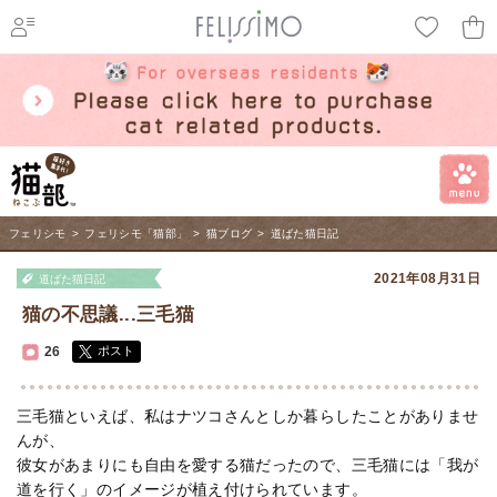
ページ内を移動するためのリンクです。
メインコンテンツへ移動
フェリシモ
>
フェリシモ「猫部」
>
猫ブログ
>
道ばた猫日記
2021年08月31日
道ばた猫日記
猫の不思議...三毛猫
26
ポスト
三毛猫といえば、私はナツコさんとしか暮らしたことがありませ
んが、
彼女があまりにも自由を愛する猫だったので、三毛猫には「我が
道を行く」のイメージが植え付けられています。