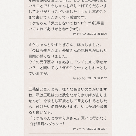
今回も素敵な道ばた日記、しかも三毛猫特集と
いうことでミケちゃんを取り上げてくださいま
してありがとうございました！しかも本のこと
まで書いてくださって‥感激です。
ミケちゃん「気にしないでね〜(*^_^*)記事書
いてくれてありがとね〜(^o^)」
by やすらぎ 2021-08-31 18:36
ミケちゃんとやすらぎさん、購入しました。
「今日も生きたよ」外猫さんの気持ちが伝わり
目頭が熱くなりました。
ウチの元保護ネコさぬきに「ウチに来て幸せか
い？」と聞いても「何のこと〜」としれっとし
ていますが。
by ヤンヤン 2021-08-31 20:57
三毛猫と言えども、様々な色合いのコがいます
ね。私は三毛猫には残念ながら余り縁がありま
せんが、今後もし家族として迎えられるとした
ら、付けたい名前があります。いつか紹介出来
ると良いなぁ。
「ミケちゃんとやすらぎさん」買いに行かなく
ては!書店へダッシュ!
by シーマン 2021-08-31 21:37