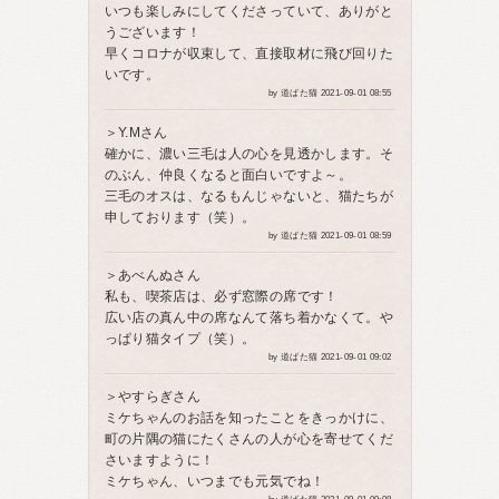
いつも楽しみにしてくださっていて、ありがと
うございます！
早くコロナが収束して、直接取材に飛び回りた
いです。
by 道ばた猫 2021-09-01 08:55
＞Y.Mさん
確かに、濃い三毛は人の心を見透かします。そ
のぶん、仲良くなると面白いですよ～。
三毛のオスは、なるもんじゃないと、猫たちが
申しております（笑）。
by 道ばた猫 2021-09-01 08:59
＞あべんぬさん
私も、喫茶店は、必ず窓際の席です！
広い店の真ん中の席なんて落ち着かなくて。や
っぱり猫タイプ（笑）。
by 道ばた猫 2021-09-01 09:02
＞やすらぎさん
ミケちゃんのお話を知ったことをきっかけに、
町の片隅の猫にたくさんの人が心を寄せてくだ
さいますように！
ミケちゃん、いつまでも元気でね！