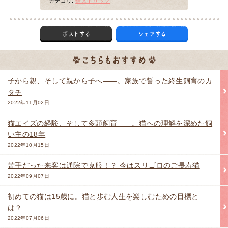
カテゴリ:
猫又トリップ
子から親、そして親から子へ――。家族で誓った終生飼育のカ
タチ
2022年11月02日
猫エイズの経験、そして多頭飼育――。猫への理解を深めた飼
い主の18年
2022年10月15日
苦手だった来客は通院で克服！？ 今はスリゴロのご長寿猫
2022年09月07日
初めての猫は15歳に。猫と歩む人生を楽しむための目標と
は？
2022年07月06日