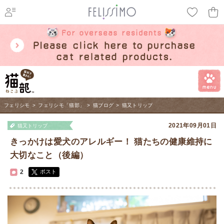
ページ内を移動するためのリンクです。
メインコンテンツへ移動
フェリシモ
>
フェリシモ「猫部」
>
猫ブログ
>
猫又トリップ
2021年09月01日
猫又トリップ
きっかけは愛犬のアレルギー！ 猫たちの健康維持に
大切なこと（後編）
2
ポスト