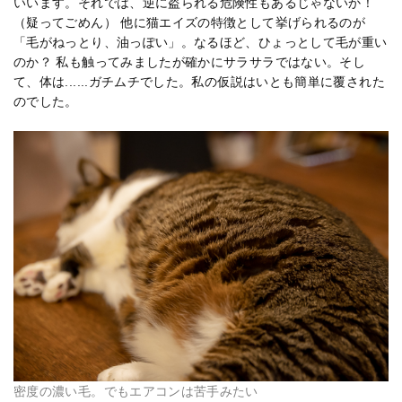
いいます。それでは、逆に盗られる危険性もあるじゃないか！
（疑ってごめん） 他に猫エイズの特徴として挙げられるのが
「毛がねっとり、油っぽい」。なるほど、ひょっとして毛が重い
のか？ 私も触ってみましたが確かにサラサラではない。そし
て、体は......ガチムチでした。私の仮説はいとも簡単に覆された
のでした。
密度の濃い毛。でもエアコンは苦手みたい