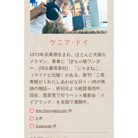
1972年兵庫県生まれ。ほとんど犬猫カ
メラマン。著者に「ぽちゃ猫ワンダ
ー」(河出書房新社)、「じゃまねこ」
（マイナビ出版）がある。新刊「ご長
寿猫がくれたしあわせな日々～28の奇
跡の物語～」祥伝社より絶賛発売中。
現在、黒背景で行うペット撮影会「ド
イブラック」を全国で展開中。
http://kenyadoi.com
X
Instagram