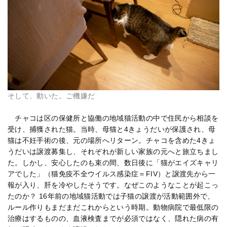
そして、動いた。ご機嫌だ
チャコは区の保健所と協働の地域猫活動の中で住民から相談を
受け、捕獲された猫。当時、母猫と4きょうだいが保護され、母
猫は不妊手術の後、元の場所へリターン。チャコを含めた4きょ
うだいは譲渡募集し、それぞれが新しい家族の元へと旅立ちまし
た。しかし、安心したのも束の間、数日後に「猫がエイズキャリ
アでした」（猫免疫不全ウイルス感染症＝FIV）と譲渡先から一
報が入り、肝を冷やしたそうです。なぜこのようなことが起こっ
たのか？ 16年前の地域猫活動では子猫の譲渡が活動範囲外で、
ルール作りもまだまだこれからという時期。動物病院で最低限の
治療はするものの、血液検査までが必須ではなく、隠れた病の有