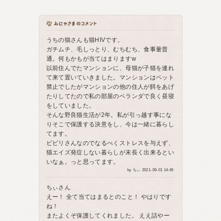
うちの猫さんも猫HIVです。
ガチムチ、毛しっとり、むちむち、食事量普
通。何もかもが当てはまりますw
以前住んでたマンションに、母猫が子猫を連れ
て来て置いていきました。マンションはペット
禁止でしたがマンションの他の住人が餌をあげ
たりしてたので私の部屋のベランダで良く昼寝
をしていました。
そんな野良猫生活が2年。私が引っ越す事にな
りそこで保護する決意をし、今は一緒に暮らし
てます。
ビビリさんなのでなるべくストレスを与えず、
猫エイズ発症しない暮らしが末長く出来るとい
いなぁ。っと思ってます。
by ちぃ 2021-09-01 14:49
ちぃさん
えー！ 全て当てはまるとのこと！ やはりです
ね！
またよくぞ保護してくれました。 ええ話やー