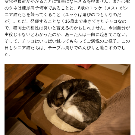
変化や負荷がかかることに慎重にならざるを得ません。また心配
のタネは糖尿病予備軍であることと、8歳のユッケ（メス）がシ
ニア猫たちを襲ってくること（ユッケは遊びのつもりなのだ
が）。ただ、発症することなく16歳まで生きてきたチャコなの
で、猫同士の相性は良いと言えるのかもしれません。今回自分が
主役じゃないとわかったのか、あーたんは一向に起きてこない。
そして、チャコはいっぱい触ってもらってご満悦のご様子。この
日もシニア猫たちは、テーブル周りでのんびりと過ごすのでし
た。