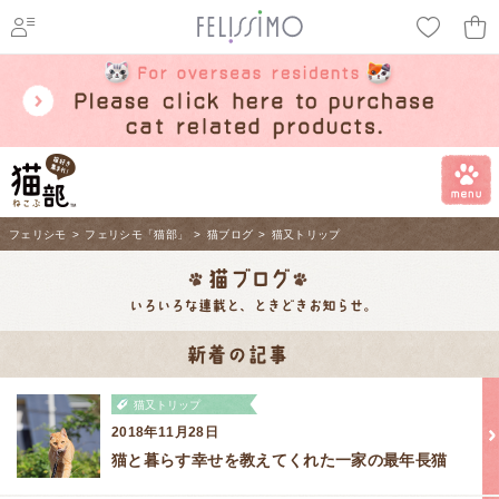
ページ内を移動するためのリンクです。
メインコンテンツへ移動
フェリシモ
>
フェリシモ「猫部」
>
猫ブログ
>
猫又トリップ
猫又トリップ
2018年11月28日
猫と暮らす幸せを教えてくれた一家の最年長猫