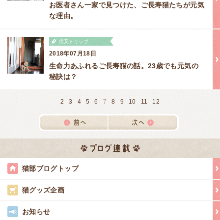
お医者さん一家で見つけた、ご長寿猫たちが元気
な理由。
猫又トリップ
2018年07月18日
生命力あふれるご長寿猫の話。23歳でも元気の
秘訣は？
2
3
4
5
6
7
8
9
10
11
12
猫部ブログトップ
猫グッズ企画
お知らせ