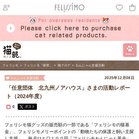
ページ内を移動するためのリンクです。
メインコンテンツへ移動
フェリシモ
>
フェリシモ「猫部」
>
猫ブログ
>
わんにゃん支援活動
2025年12月08日
わんにゃん支援活動
「任意団体 北九州ノアハウス」さまの活動レポー
ト（2024年度）
0
ポスト
フェリシモ猫グッズの販売額の一部である「フェリシモの猫基
金」、フェリシモメリーポイントの「動物たちの保護と飼い主探
し支援」、 毎月ひと口１００円「フェリシモわんにゃん基金」