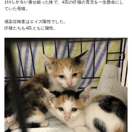
1ｷﾛしかない痩せ細った体で、4匹の仔猫の育児を一生懸命にし
ていた母猫。
感染症検査はエイズ陽性でした。
仔猫たちも4匹ともに陽性。