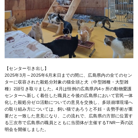
【センター引き出し】
2025年3月～2025年6月末日までの間に、広島県内の全てのセン
ターに収容された殺処分対象の猫全頭と犬（中型雑種・大型雑
種）2頭引き取りました。4月は恒例の広島県内4ヶ所の動物愛護
センターへ新しく着任した職員と今後の広島県において官民一体
化した殺処分ゼロ活動についての意見を交換し、多頭崩壊現場へ
の取り組み方については、飼い猫であろうと不妊・去勢手術が重
要だと一致した意見になり、この流れで、広島県の方部に位置す
る三次市で広島県の職員とともに当団体が主催するTNR一斉の説
明会を開催しました。