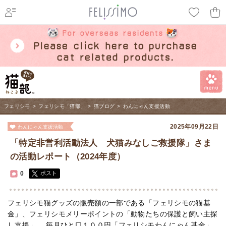
ページ内を移動するためのリンクです。
メインコンテンツへ移動
フェリシモ
>
フェリシモ「猫部」
>
猫ブログ
>
わんにゃん支援活動
2025年09月22日
わんにゃん支援活動
「特定非営利活動法人 犬猫みなしご救援隊」さま
の活動レポート（2024年度）
0
ポスト
フェリシモ猫グッズの販売額の一部である「フェリシモの猫基
金」、フェリシモメリーポイントの「動物たちの保護と飼い主探
し支援」、 毎月ひと口１００円「フェリシモわんにゃん基金」