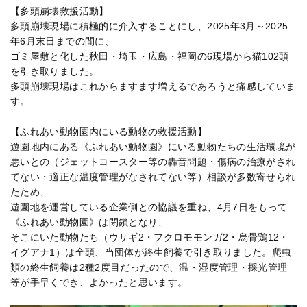
【多頭崩壊救援活動】
多頭崩壊現場に積極的に介入することにし、2025年3月～2025
年6月末日までの間に、
ゴミ屋敷と化した秋田・埼玉・広島・福岡の6現場から猫102頭
を引き取りました。
多頭崩壊現場はこれからますます増えるであろうと痛感していま
す。
【ふれあい動物園内にいる動物の救援活動】
遊園地内にある《ふれあい動物園》にいる動物たちの生活環境が
悪いとの（ジェットコースター等の轟音問題・傷病の治療がされ
てない・適正な温度管理がなされてない等）相談が多数寄せられ
たため、
遊園地を運営している企業側との協議を重ね、4月7日をもって
《ふれあい動物園》は閉鎖となり、
そこにいた動物たち（ウサギ2・フクロモモンガ2・烏骨鶏12・
イグアナ1）は全頭、当団体が終生飼養で引き取りました。爬虫
類の終生飼養は2種2度目だったので、温・湿度管理・採光管理
等が手早くでき、よかったと思います。