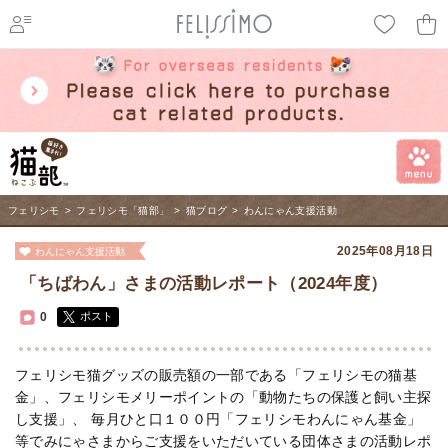
ページ内を移動するためのリンクです。
メインコンテンツへ移動
フェリシモ
>
フェリシモ「猫部」
>
猫ブログ
>
わんにゃん支援活動
2025年08月18日
わんにゃん支援活動
「ちばわん」さまの活動レポート（2024年度）
0
ポスト
フェリシモ猫グッズの販売額の一部である「フェリシモの猫基
金」、フェリシモメリーポイントの「動物たちの保護と飼い主探
し支援」、 毎月ひと口１００円「フェリシモわんにゃん基金」
等でみにゃさまからご支援をいただいている団体さまの活動レポ