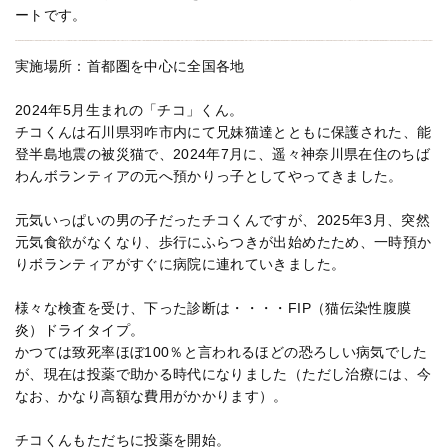
ートです。
実施場所：首都圏を中心に全国各地
2024年5月生まれの「チコ」くん。
チコくんは石川県羽咋市内にて兄妹猫達とともに保護された、能
登半島地震の被災猫で、2024年7月に、遥々神奈川県在住のちば
わんボランティアの元へ預かりっ子としてやってきました。
元気いっぱいの男の子だったチコくんですが、2025年3月、突然
元気食欲がなくなり、歩行にふらつきが出始めたため、一時預か
りボランティアがすぐに病院に連れていきました。
様々な検査を受け、下った診断は・・・・FIP（猫伝染性腹膜
炎）ドライタイプ。
かつては致死率ほぼ100％と言われるほどの恐ろしい病気でした
が、現在は投薬で助かる時代になりました（ただし治療には、今
なお、かなり高額な費用がかかります）。
チコくんもただちに投薬を開始。