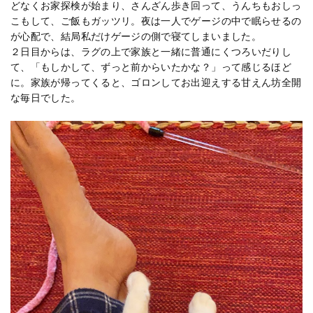
どなくお家探検が始まり、さんざん歩き回って、うんちもおしっ
こもして、ご飯もガッツリ。夜は一人でゲージの中で眠らせるの
が心配で、結局私だけゲージの側で寝てしまいました。
２日目からは、ラグの上で家族と一緒に普通にくつろいだりし
て、「もしかして、ずっと前からいたかな？」って感じるほど
に。家族が帰ってくると、ゴロンしてお出迎えする甘えん坊全開
な毎日でした。