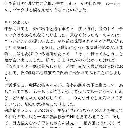
行予定日の1週間前に台風が来てしまい、その日以来、もーちゃ
んはパッタリと姿を見せなくなったのでした。
月との出会い
年が明けても、外に出ると必ず車の下、狭い通路、庭のトイレチ
ェックはやめられなくなりました。来なくなったもーちゃんは、
きっとどこかの優しい人に、冬を前に保護されたんだと思い込も
うとする毎日......。ある日、お世話になった動物愛護協会が地域
猫にご飯をあげている場所があって、「そこに行ってみよう」と
娘が言い出しました。私は、あまり気がのらなかったけれど、
「猫ちゃんと一緒に暮らしたい」と数年前から言い続ける娘にお
されて、夜の9時に地域猫のご飯場に出かけてみることにしまし
た。
ご飯場では、数匹の猫ちゃんが、真冬の寒空の下に集まって、あ
ちこちでご飯。もーちゃんの姿がなくて少しブルーになったけれ
ど、どの猫ちゃんも愛らしくて......。みんな外でも元気でいてほ
しいなと、切ない気持ちになりました。
保護猫ボランティアの方が、里親待ちの猫ちゃんのことを教えて
くれたので、娘と一緒に愛護協会のHPを見てみることに。そし
て、目力強力なハチワレちゃんを発見！！ 産み落とされてしば