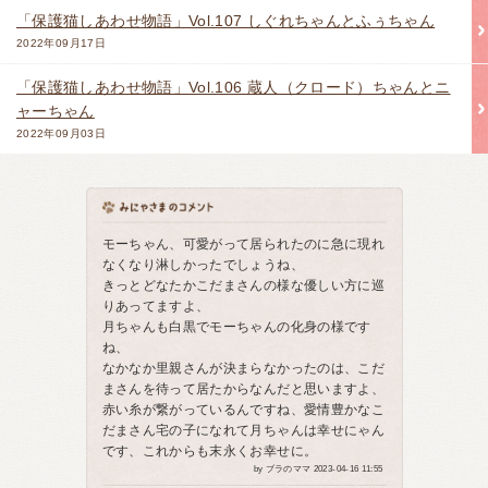
「保護猫しあわせ物語」Vol.107 しぐれちゃんとふぅちゃん
2022年09月17日
「保護猫しあわせ物語」Vol.106 蔵人（クロード）ちゃんとニ
ャーちゃん
2022年09月03日
モーちゃん、可愛がって居られたのに急に現れ
なくなり淋しかったでしょうね、
きっとどなたかこだまさんの様な優しい方に巡
りあってますよ、
月ちゃんも白黒でモーちゃんの化身の様です
ね、
なかなか里親さんが決まらなかったのは、こだ
まさんを待って居たからなんだと思いますよ、
赤い糸が繋がっているんですね、愛情豊かなこ
だまさん宅の子になれて月ちゃんは幸せにゃん
です、これからも末永くお幸せに。
by ブラのママ 2023-04-16 11:55