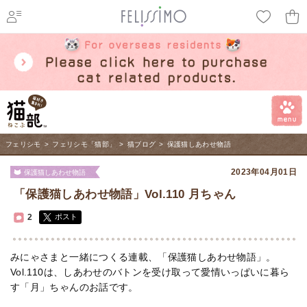
ページ内を移動するためのリンクです。
メインコンテンツへ移動
フェリシモ
>
フェリシモ「猫部」
>
猫ブログ
>
保護猫しあわせ物語
2023年04月01日
保護猫しあわせ物語
「保護猫しあわせ物語」Vol.110 月ちゃん
2
ポスト
みにゃさまと一緒につくる連載、「保護猫しあわせ物語」。
Vol.110は、しあわせのバトンを受け取って愛情いっぱいに暮ら
す「月」ちゃんのお話です。