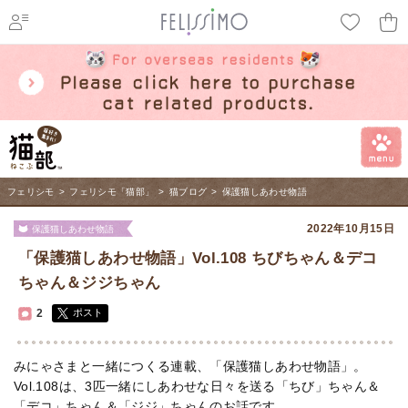
ページ内を移動するためのリンクです。
メインコンテンツへ移動
フェリシモ
>
フェリシモ「猫部」
>
猫ブログ
>
保護猫しあわせ物語
2022年10月15日
保護猫しあわせ物語
「保護猫しあわせ物語」Vol.108 ちびちゃん＆デコ
ちゃん＆ジジちゃん
2
ポスト
みにゃさまと一緒につくる連載、「保護猫しあわせ物語」。
Vol.108は、3匹一緒にしあわせな日々を送る「ちび」ちゃん＆
「デコ」ちゃん＆「ジジ」ちゃんのお話です。