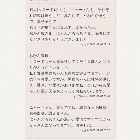
蔵人(クロード)さんも、ニャーさんも、それぞ
れ環境は違うけど、真ん丸で、やわらかそう
で、幸せそうで
おうちの猫さんになれて、よかったね。
おかん狐さま、にゃんころもちさま、保護して
くださりありがとうございました！
by もり 2022-09-06 09:15
おかん狐様
クロードちゃんを保護してくださりほんとにあ
りがとうございました。
私も野良黒猫ちゃんを家族に迎えてますが、ど
の子も可愛いですが、黒猫ちゃんは独特の優し
さ、賢さ、可愛さがありますね、これからも愛
らしい黒い天使をよろしくおねがいします。
by ブラのママ 2022-09-07 07:48
ニャーちゃん、美人ですね、綺麗な三毛模様、
お外出身と思えません、
にゃんころもさんの温かい愛情ですくすくふっ
くらさんになってますね、お幸せに。
by みみ 2022-09-07 07:52