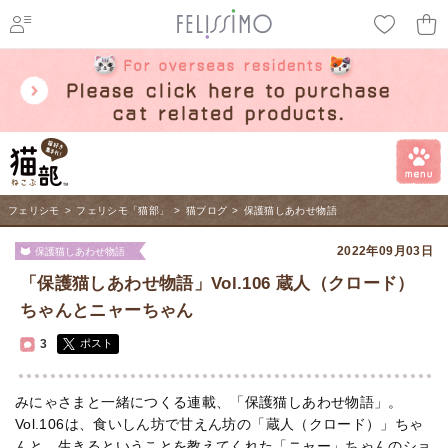
ページ内を移動するためのリンクです。
メインコンテンツへ移動
フェリシモ
>
フェリシモ「猫部」
>
猫ブログ
>
保護猫しあわせ物語
2022年09月03日
保護猫しあわせ物語
「保護猫しあわせ物語」Vol.106 蔵人（クロード）
ちゃんとニャーちゃん
3
ポスト
みにゃさまと一緒につくる連載、「保護猫しあわせ物語」。
Vol.106は、食いしん坊で甘えん坊の「蔵人（クロード）」ちゃ
んと、生きるということを教えてくれた「ニャー」ちゃんのショ