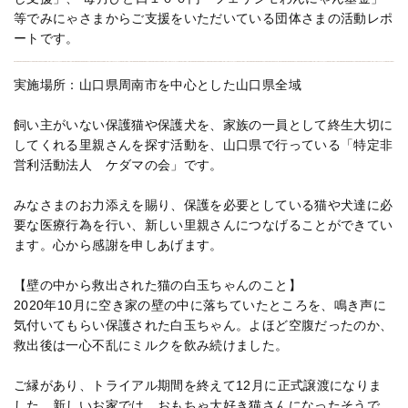
等でみにゃさまからご支援をいただいている団体さまの活動レポ
ートです。
実施場所：山口県周南市を中心とした山口県全域
飼い主がいない保護猫や保護犬を、家族の一員として終生大切に
してくれる里親さんを探す活動を、山口県で行っている「特定非
営利活動法人 ケダマの会」です。
みなさまのお力添えを賜り、保護を必要としている猫や犬達に必
要な医療行為を行い、新しい里親さんにつなげることができてい
ます。心から感謝を申しあげます。
【壁の中から救出された猫の白玉ちゃんのこと】
2020年10月に空き家の壁の中に落ちていたところを、鳴き声に
気付いてもらい保護された白玉ちゃん。よほど空腹だったのか、
救出後は一心不乱にミルクを飲み続けました。
ご縁があり、トライアル期間を終えて12月に正式譲渡になりま
した。新しいお家では、おもちゃ大好き猫さんになったそうで、