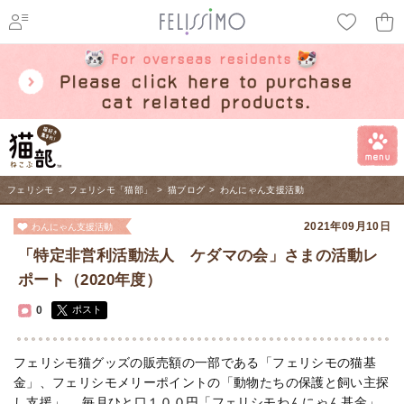
ページ内を移動するためのリンクです。
メインコンテンツへ移動
フェリシモ
>
フェリシモ「猫部」
>
猫ブログ
>
わんにゃん支援活動
2021年09月10日
わんにゃん支援活動
「特定非営利活動法人 ケダマの会」さまの活動レ
ポート（2020年度）
0
ポスト
フェリシモ猫グッズの販売額の一部である「フェリシモの猫基
金」、フェリシモメリーポイントの「動物たちの保護と飼い主探
し支援」、 毎月ひと口１００円「フェリシモわんにゃん基金」