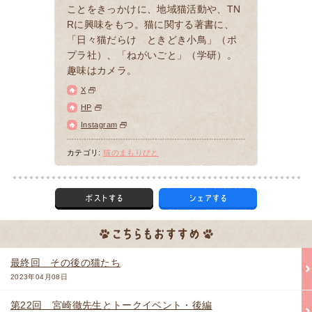
ことをきっかけに、地域猫活動や、TN
Rに興味をもつ。猫に関する著書に、
「日々猫だらけ ときどき小鳥」（ポ
プラ社）、「ねがいごと」（学研）。
趣味はカメラ。
X
HP
Instagram
カテゴリ:
猫のまもりびと
最終回 その後の猫たち
2023年04月08日
第22回 宮崎徹先生とトークイベント・後編