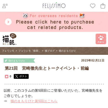
ページ内を移動するためのリンクです。
メインコンテンツへ移動
フェリシモ
>
フェリシモ「猫部」
>
猫ブログ
>
猫のまもりびと
2023年02月11日
猫のまもりびと
第21回 宮崎徹先生とトークイベント・前編
0
ポスト
以前、このコラムの第5回目にご登場いただいた、宮崎徹先生を
ご存じでしょうか。
⇒
猫のまもりびと第5回はこちら