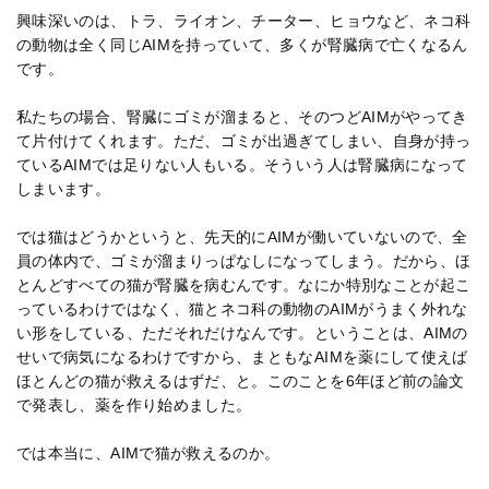
興味深いのは、トラ、ライオン、チーター、ヒョウなど、ネコ科
の動物は全く同じAIMを持っていて、多くが腎臓病で亡くなるん
です。
私たちの場合、腎臓にゴミが溜まると、そのつどAIMがやってき
て片付けてくれます。ただ、ゴミが出過ぎてしまい、自身が持っ
ているAIMでは足りない人もいる。そういう人は腎臓病になって
しまいます。
では猫はどうかというと、先天的にAIMが働いていないので、全
員の体内で、ゴミが溜まりっぱなしになってしまう。だから、ほ
とんどすべての猫が腎臓を病むんです。なにか特別なことが起こ
っているわけではなく、猫とネコ科の動物のAIMがうまく外れな
い形をしている、ただそれだけなんです。ということは、AIMの
せいで病気になるわけですから、まともなAIMを薬にして使えば
ほとんどの猫が救えるはずだ、と。このことを6年ほど前の論文
で発表し、薬を作り始めました。
では本当に、AIMで猫が救えるのか。