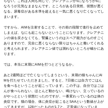
らない。これは人間も同じで、クレアチニンが5になろうが6に
なろうが元気なままなんです。ところがある日突然、状態が悪く
なる。尿毒症がある水準を超えると一気に悪くなり亡くなってし
まいます。
ですから、AIMを注射することで、その前の段階で進行を止めて
しまえば、なにも起こらないということになります。クレアチニ
ンの値を戻さなくても、腎臓というのはスペア能力がものすごく
ありますので、完全に悪くならない限りはちゃんと働いてくれる
と考えられます。クレアチニン値では測れないところが確かにあ
ります。
では、本当に末期にAIMを打つとどうなるか。
あと2週間ほどで亡くなってしまうという、末期の猫ちゃんにAI
Mを打たせていただきました。すると、7日後には自力でごはん
を食べるということが起こっています。この子は、自分ではごは
んが食べられない、ほとんど動かない、鳴けない、立っているの
がやっとという状態だったのですが、一番変わっているのは体の
炎症です。猫の場合、体に炎症が起こるとSAAという数値が上が
ってきますが、128だったものが1.7と、正常値になっていま