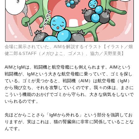
会場に展示されていた、AIMを解説するイラスト【イラスト／畑
健二郎＆STAFF（メガひよこ、ゴメス）、協力／天野里美】
AIMとIgMは、戦闘機と航空母艦にも例えられます。AIMという
戦闘機が、IgMという大きな航空母艦に乗っていて、ゴミを探し
ている。ゴミが見つかると、戦闘機（AIM）は航空母艦（IgM）
から飛び立ち、それを攻撃していくのです。我々の体は、まさに
こういう機能のおかげでゴミから守られ、大きな病気をしないで
いられるのです。
先ほどからことさら「IgMから外れる」という部分を強調してお
りますが、実はこれは、猫の腎臓病に非常に関係していることな
んです。