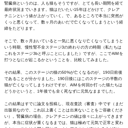
腎臓病というのは、人も猫もそうですが、とても長い期間を経て
最終状況までいきます。猫はだいたい15年ほどかけて、クレア
チニンという値が上がっていく。で、あるところで本当に突然が
くっと悪くなって、数ヶ月のあいだで亡くなってしまうという経
緯をたどります。
そこで、数ヶ月おいていると一気に悪くなり亡くなってしまうと
いう時期、慢性腎不全ステージ3の終わりの方の時期（私たちは
これをステージ3bと呼ぶことにしました）ですが、ここでAIMを
打つとなにが起こるかということを、比較してみました。
その結果、このステージの猫の50%が亡くなるのが、190日前後
であることが分かりました。190日後にはこのステージの半数の
猫が亡くなってしまうわけですが、AIMを何回か打った猫たちは
どうかというと、1年後でも全く死なずに元気なままでした。
この結果はすでに論文を投稿し、現在査読（審査）中です（まだ
出版前なので、これ以上書くことは出来ないことをご容赦くださ
い）。腎臓病の場合、クレアチニンの値は徐々に上がってきます
が、本当に症状が重くなるまでは、猫は極めて元気で正常と変わ