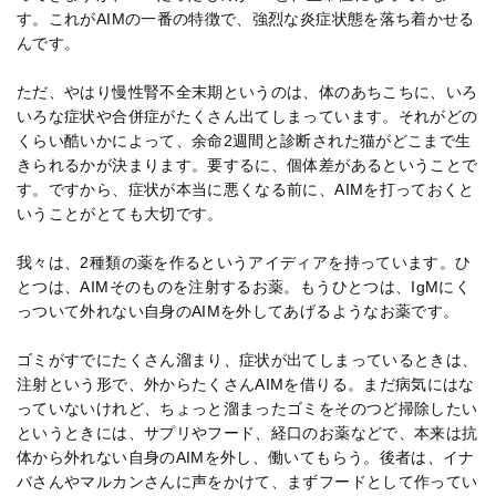
す。これがAIMの一番の特徴で、強烈な炎症状態を落ち着かせる
んです。
ただ、やはり慢性腎不全末期というのは、体のあちこちに、いろ
いろな症状や合併症がたくさん出てしまっています。それがどの
くらい酷いかによって、余命2週間と診断された猫がどこまで生
きられるかが決まります。要するに、個体差があるということで
す。ですから、症状が本当に悪くなる前に、AIMを打っておくと
いうことがとても大切です。
我々は、2種類の薬を作るというアイディアを持っています。ひ
とつは、AIMそのものを注射するお薬。もうひとつは、IgMにく
っついて外れない自身のAIMを外してあげるようなお薬です。
ゴミがすでにたくさん溜まり、症状が出てしまっているときは、
注射という形で、外からたくさんAIMを借りる。まだ病気にはな
っていないけれど、ちょっと溜まったゴミをそのつど掃除したい
というときには、サプリやフード、経口のお薬などで、本来は抗
体から外れない自身のAIMを外し、働いてもらう。後者は、イナ
バさんやマルカンさんに声をかけて、まずフードとして作ってい