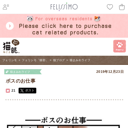
ページ内を移動するためのリンクです。
メインコンテンツへ移動
フェリシモ
>
フェリシモ「猫部」
>
猫ブログ
>
猫まみれライフ
2019年12月23日
猫まみれライフ
ボスのお仕事
21
ポスト