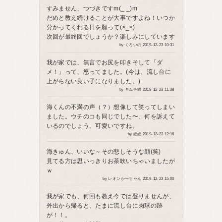
すみません、つづきですm(_ _)m
だめと教え続けることが大事ですよね！いつか
分かってくれる日を願って(>_<)
次回が最終回でしょうか？楽しみにしています
by くろいの 2019-12-23 10:31
我が家では、無言でお尻を叩きそして「ダ
メ！」って、怒ってました。(今は、流し台に
上がらない良い子になりました。)
by キムチ鍋 2019-12-23 11:38
海くんの不満の声（？）想像して笑ってしまい
ました。ウチのコも同じでした〜。何を訴えて
いるのでしょう。可愛いですね。
by 総総 2019-12-23 12:16
海きゅん、いいな～その悲しそうな顔(笑)
見てる方は思いっきりお茶吹いちゃいましたが
ｗ
by レオンかーちゃん 2019-12-23 15:00
我が家でも、何回も教え今では登りませんが、
外出から帰ると、たまに流し台に肉球の跡
が！！。