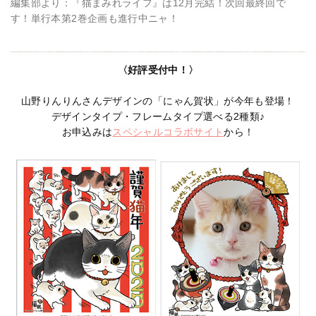
編集部より：『猫まみれライフ』は12月完結！次回最終回で
す！単行本第2巻企画も進行中ニャ！
〈好評受付中！〉
山野りんりんさんデザインの「にゃん賀状」が今年も登場！
デザインタイプ・フレームタイプ選べる2種類♪
お申込みは
スペシャルコラボサイト
から！