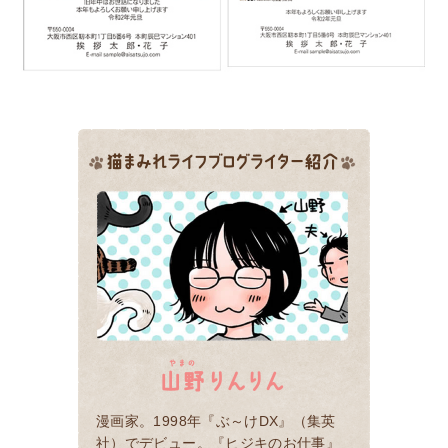
漫画家。1998年『ぶ～けDX』（集英
社）でデビュー。『ヒジキのお仕事』