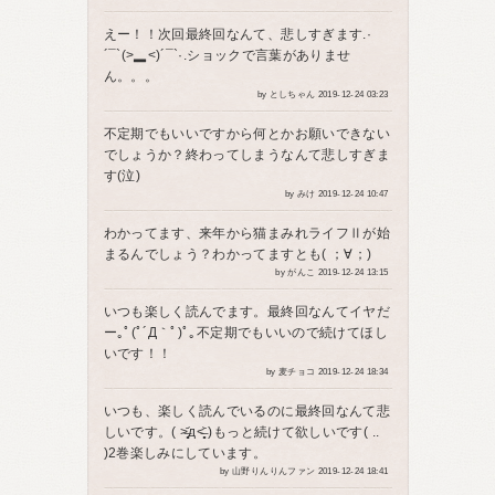
えー！！次回最終回なんて、悲しすぎます.·
´¯`(>▂<)´¯`·.ショックで言葉がありませ
ん。。。
by としちゃん 2019-12-24 03:23
不定期でもいいですから何とかお願いできない
でしょうか？終わってしまうなんて悲しすぎま
す(泣)
by みけ 2019-12-24 10:47
わかってます、来年から猫まみれライフⅡが始
まるんでしょう？わかってますとも( ；∀；)
by がんこ 2019-12-24 13:15
いつも楽しく読んでます。最終回なんてイヤだ
ー｡ﾟ(ﾟ´Д｀ﾟ)ﾟ｡不定期でもいいので続けてほし
いです！！
by 麦チョコ 2019-12-24 18:34
いつも、楽しく読んでいるのに最終回なんて悲
しいです。( >̶̥̥̥᷄д<̶̥̥̥᷅ )もっと続けて欲しいです( ..
)2巻楽しみにしています。
by 山野りんりんファン 2019-12-24 18:41