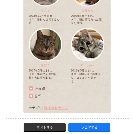
イムヤ
まるたん
2013年11月生まれ。
2009年4月生まれ。
オス。暴れん坊で甘えん
メス。猫に育てられた過
坊。
去を持つ。
きなこ
海（うみ）
2017年5月生まれ。
2019年5月生まれ。
メス。繊細で人見知り。
オス。同年7月に仲間入
甘え方に圧がある。
り。コミュ力が高そ
う…！
blog
X
カテゴリ:
猫まみれライフ