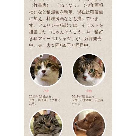
（竹書房）、『ねこなり』（少年画報
社）など猫漫画を執筆。現在は猫漫画
に加え、料理漫画なども描いていま
す。フェリシモ猫部では、イラストを
担当した「にゃんそうこう」や「猫好
き猛アピールTシャツ」が、好評発売
中。夫、犬１匹猫5匹と同居中。
小麦
小梅
2011年5月生まれ。
2011年5月生まれ。
オス。気は優しくて甘え
メス。小麦の妹。不思議
ん坊。
ちゃん。