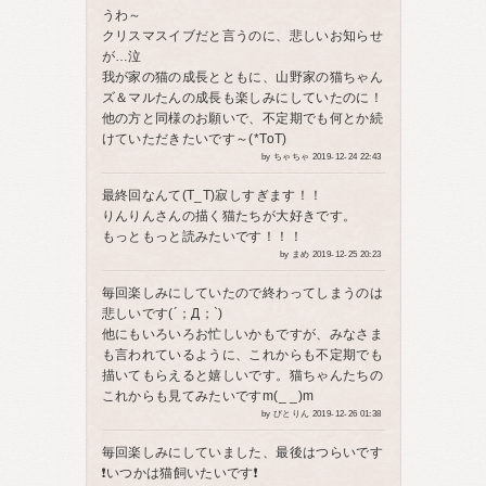
うわ～
クリスマスイブだと言うのに、悲しいお知らせ
が…泣
我が家の猫の成長とともに、山野家の猫ちゃん
ズ＆マルたんの成長も楽しみにしていたのに！
他の方と同様のお願いで、不定期でも何とか続
けていただきたいです～(*ToT)
by ちゃちゃ 2019-12-24 22:43
最終回なんて(T_T)寂しすぎます！！
りんりんさんの描く猫たちが大好きです。
もっともっと読みたいです！！！
by まめ 2019-12-25 20:23
毎回楽しみにしていたので終わってしまうのは
悲しいです(´；Д；`)
他にもいろいろお忙しいかもですが、みなさま
も言われているように、これからも不定期でも
描いてもらえると嬉しいです。猫ちゃんたちの
これからも見てみたいですm(_ _)m
by びとりん 2019-12-26 01:38
毎回楽しみにしていました、最後はつらいです
❗️いつかは猫飼いたいです❗️