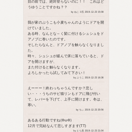
目の前では、絶対登らないのに！！ これはど
うゆうことですかね？？
by ねこ３匹 2019-12-23 15:08
我が家のぷうこも小麦ちゃんのようにドアを開
けていました。
ある時、なんとな～く髪に付けるシュシュをド
アノブに巻いたのです。
そしたらなんと、ドアノブを触らなくなりまし
た。
時々、シュシュが緩んで床に落ちていると、ド
アを開けますが、
また付けると触らなくなります。
よろしかったら試してみて下さい！
by ぷうこ 2019-12-23 16:36
えーーー！終わっちゃうんですか？悲し
い・・・うちのサビ猫リンもドアに飛び付い
て、レバーを下げて、上手に開けます。冬は、
寒い。
by ちぃ 2019-12-23 20:56
あるある行動ですね(ΦωΦ)
12月で完結なんて悲しすぎます(TT)
by とら美 2019-12-23 21:04