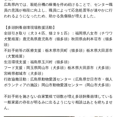
広島県内では、殺処分機の稼働を停め続けることで、センター職
員の意識が格段に向上し、職員によって応急処置等が速やかに行
われるようになったため、助かる負傷猫が増えました。
【多頭飼養崩壊現場救援活動】
全頭引き取り（犬３４匹、猫２９１匹）：福岡県八女市（チワワ
犬繁殖屋）鹿児島県鹿児島市（猫多頭）秋田県由利本荘市（猫多
頭）
不妊手術等の医療支援：栃木県市貝町（猫多頭）栃木県大田原市
（犬繁殖屋）
生活環境支援：福島県玉川村（猫多頭）
フード支援：岡玉県岡山市（犬多頭）栃木県大田原市（犬多頭）
宮崎県都城市（犬多頭）
行政協働活動：広島県動物愛護センター（広島県廿日市市・個人
ボランティアの施設）岡山市動物愛護センター（岡山市犬多頭）
不妊手術を施さない自家繁殖で頭数が増え多頭飼養崩壊している
一般家庭の存在が明るみに出るようになり相談はあとを絶ちませ
ん。