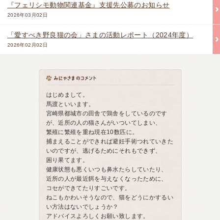
『フェリシモ動物関連基金』支援先公募のお知らせ
2026年03月02日
「愛すべき野良猫の会」さまの活動レポート（2024年度）
2026年02月02日
はじめまして。
馬渡といいます。
宮崎県都城市の田舎で鶏舎をしているのです
が、近所の人の猫さんがいついてしまい、
繁殖に繁殖を重ね現在10数匹に。
捕まえることができれば避妊手術つれていきた
いのですが、逃げるためにそれもできず、
困り果てます。
健康状態も悪くいつも鼻水たらしていたり、
近所の人が最近餌を与えなくなったために、
コセができてたりすごいです。
ねこもかわいそうなので、猫をどうにかするい
い方法はないでしょうか？
アドバイスよろしくお願い致します。