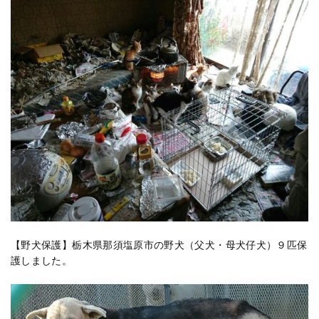
【野犬保護】栃木県那須塩原市の野犬（父犬・母犬仔犬）９匹保
護しました。