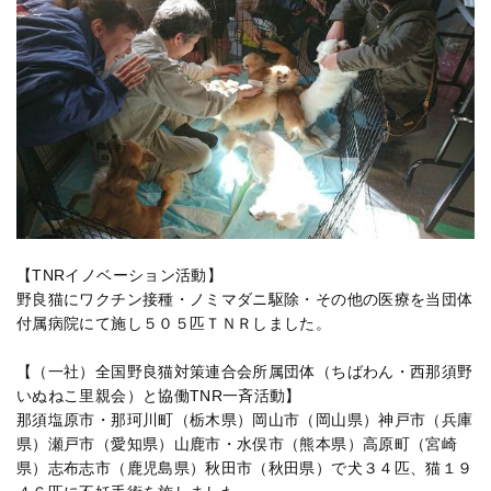
【TNRイノベーション活動】
野良猫にワクチン接種・ノミマダニ駆除・その他の医療を当団体
付属病院にて施し５０５匹ＴＮＲしました。
【（一社）全国野良猫対策連合会所属団体（ちばわん・西那須野
いぬねこ里親会）と協働TNR一斉活動】
那須塩原市・那珂川町（栃木県）岡山市（岡山県）神戸市（兵庫
県）瀬戸市（愛知県）山鹿市・水俣市（熊本県）高原町（宮崎
県）志布志市（鹿児島県）秋田市（秋田県）で犬３４匹、猫１９