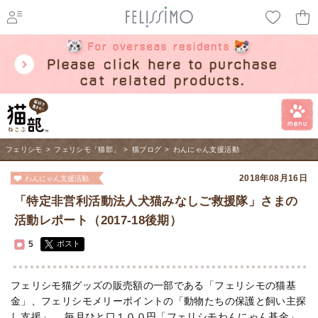
ページ内を移動するためのリンクです。
メインコンテンツへ移動
フェリシモ
>
フェリシモ「猫部」
>
猫ブログ
>
わんにゃん支援活動
2018年08月16日
わんにゃん支援活動
「特定非営利活動法人犬猫みなしご救援隊」さまの
活動レポート（2017-18後期）
5
ポスト
フェリシモ猫グッズの販売額の一部である「フェリシモの猫基
金」、フェリシモメリーポイントの「動物たちの保護と飼い主探
し支援」、 毎月ひと口１００円「フェリシモわんにゃん基金」