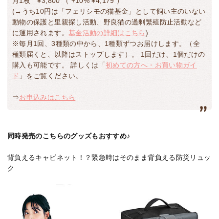
月1枚 ¥3,800 （ +10% ¥4,179 ）
(→うち10円は「フェリシモの猫基金」として飼い主のいない
動物の保護と里親探し活動、野良猫の過剰繁殖防止活動など
に運用されます。
基金活動の詳細はこちら
)
※毎月1回、3種類の中から、1種類ずつお届けします。（全
種類届くと、以降はストップします）。 1回だけ、1個だけの
購入も可能です。 詳しくは「
初めての方へ・お買い物ガイ
ド
」をご覧ください。
⇒
お申込みはこちら
同時発売のこちらのグッズもおすすめ♪
背負えるキャビネット！？緊急時はそのまま背負える防災リュッ
ク