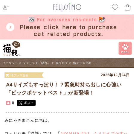
ページ内を移動するためのリンクです。
メインコンテンツへ移動
フェリシモ
>
フェリシモ「猫部」
>
猫ブログ
>
猫グッズ企画
2025年12月24日
猫グッズ企画
A4サイズもすっぽり！？緊急時持ち出しに心強い
「ビックポケットベスト」が新登場！
0
ポスト
みにゃさまこんにちは。
フェリシモ「猫部」では、「
NYAN GA ICHI Ａ４サイズがすっ