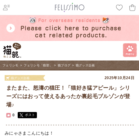
ページ内を移動するためのリンクです。
メインコンテンツへ移動
フェリシモ
>
フェリシモ「猫部」
>
猫ブログ
>
猫グッズ企画
2025年10月24日
猫グッズ企画
またまた、怒濤の猫圧！「猫好き猛アピール」シリ
ーズにはおって使えるあったか裏起毛ブルゾンが登
場♪
0
ポスト
みにゃさまこんにちは！