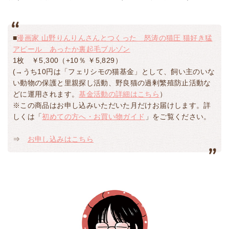
■
漫画家 山野りんりんさんとつくった 怒涛の猫圧 猫好き猛
アピール あったか裏起毛ブルゾン
1枚 ￥5,300（+10％ ￥5,829）
(→うち10円は「フェリシモの猫基金」として、飼い主のいな
い動物の保護と里親探し活動、野良猫の過剰繁殖防止活動な
どに運用されます。
基金活動の詳細はこちら
）
※この商品はお申し込みいただいた月だけお届けします。詳
しくは「
初めての方へ・お買い物ガイド
」をご覧ください。
⇒
お申し込みはこちら