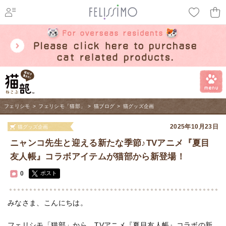
ページ内を移動するためのリンクです。
メインコンテンツへ移動
フェリシモ
>
フェリシモ「猫部」
>
猫ブログ
>
猫グッズ企画
2025年10月23日
猫グッズ企画
ニャンコ先生と迎える新たな季節♪TVアニメ『夏目
友人帳』コラボアイテムが猫部から新登場！
0
ポスト
みなさま、こんにちは。
フェリシモ「猫部」から、TVアニメ『夏目友人帳』コラボの新