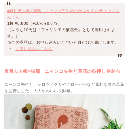
■夏目友人帳×猫部 ニャンコ先生のふかふかキルティングは
んてん
1枚 ¥8,800（+10% ¥9,679）
（→うち10円は「フェリシモの猫基金」として運用されま
す。）
※この商品は、お申し込みいただいた月だけお届けします。
⇒
お申し込みはこちら
夏目友人帳×猫部 ニャンコ先生と草花の型押し長財布
ニャンコ先生と、シロツメクサやクローバーなど素朴な野の草花
を型押しした、大人かわいい長財布。