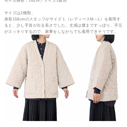
モデル身長：162㎝／サイズ1着用
サイズは2種類。
身長158cmのスタッフがサイズ１（レディースM～L）を着用す
ると、少し手首が出る長さでした。丈感は腰まですっぽり。手元
がスッキリするので、家事をしながらでも着用できそうです。