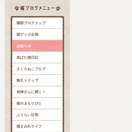
猫部ブログトップ
猫グッズ企画
お知らせ
道ばた猫日記
さくらねこブログ
猫又トリップ
岩津さんに聞く！
猫のまもりびと
ふうらい日和
猫まみれライフ