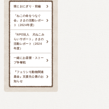
猫とおにぎり・前編
「ねこの命をつなぐ
会」さまの活動レポー
ト（2024年度）
「NPO法人 犬ねこみ
らいサポート」さまの
活動レポート（2024
年度）
一緒にお昼寝・ストー
ブ争奪戦
『フェリシモ動物関連
基金』支援先公募のお
知らせ