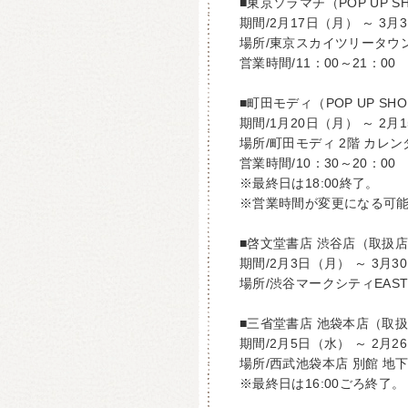
■東京ソラマチ（POP UP S
期間/2月17日（月） ～ 3月
場所/東京スカイツリータウン
営業時間/11：00～21：00
■町田モディ（POP UP SH
期間/1月20日（月） ～ 2月
場所/町田モディ 2階 カレ
営業時間/10：30～20：00
※最終日は18:00終了。
※営業時間が変更になる可
■啓文堂書店 渋谷店（取扱
期間/2月3日（月） ～ 3月3
場所/渋谷マークシティEAST
■三省堂書店 池袋本店（取
期間/2月5日（水） ～ 2月2
場所/西武池袋本店 別館 地
※最終日は16:00ごろ終了。