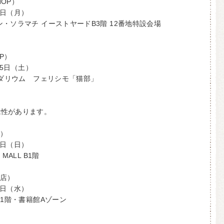
HOP）
3日（月）
・ソラマチ イーストヤードB3階 12番地特設会場
OP）
15日（土）
ンダリウム フェリシモ「猫部」
能性があります。
店）
0日（日）
 MALL B1階
扱店）
6日（水）
下1階・書籍館Aゾーン