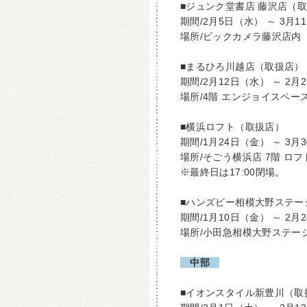
■ジュンク堂書店 藤沢店（
期間/2月5日（水） ～ 3月1
場所/ビックカメラ藤沢店内
■まるひろ川越店（取扱店）
期間/2月12日（水） ～ 2月
場所/4階 エンジョイスペー
■横浜ロフト（取扱店）
期間/1月24日（金） ～ 3月
場所/そごう横浜店 7階 ロ
※最終日は17:00閉場。
■ハンズビー相模大野ステー
期間/1月10日（金） ～ 2
場所/小田急相模大野ステーシ
中部
■イオンスタイル新豊川（取