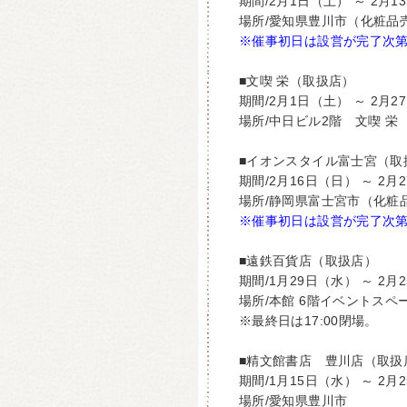
期間/2月1日（土） ～ 2月1
場所/愛知県豊川市（化粧品
※催事初日は設営が完了次
■文喫 栄（取扱店）
期間/2月1日（土） ～ 2月2
場所/中日ビル2階 文喫 栄
■イオンスタイル富士宮（取
期間/2月16日（日） ～ 2月
場所/静岡県富士宮市（化粧
※催事初日は設営が完了次
■遠鉄百貨店（取扱店）
期間/1月29日（水） ～ 2月
場所/本館 6階イベントスペ
※最終日は17:00閉場。
■精文館書店 豊川店（取扱
期間/1月15日（水） ～ 2月
場所/愛知県豊川市