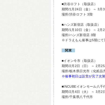
■渋谷ロフト（取扱店）
期間/1月24日（金） ～ 3月
場所/渋谷ロフト 3階
■ハンズ新宿店（取扱店）
期間/1月10日（金） ～ 2月
場所/ハンズ新宿店 3階
※ドラえもん催事は5階にて
関東
■イオン今市（取扱店）
期間/2月2日（日） ～ 2月2
場所/栃木県日光市（化粧品
※催事初日は設営が完了次
■INCUBEイオンモール八
期間/2月4日（火） ～ 3月
場所/千葉県八千代市