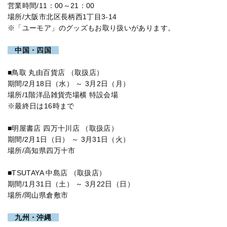
営業時間/11：00～21：00
場所/大阪市北区長柄西1丁目3-14
※「ユーモア」のグッズもお取り扱いがあります。
中国・四国
■鳥取 丸由百貨店 （取扱店）
期間/2月18日（水） ～ 3月2日（月）
場所/1階洋品雑貨売場横 特設会場
※最終日は16時まで
■明屋書店 四万十川店 （取扱店）
期間/2月1日（日） ～ 3月31日（火）
場所/高知県四万十市
■TSUTAYA 中島店 （取扱店）
期間/1月31日（土） ～ 3月22日（日）
場所/岡山県倉敷市
九州・沖縄