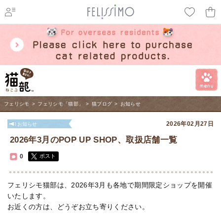
ページ内を移動するためのリンクです。
メインコンテンツへ移動
フェリシモ
>
フェリシモ「猫部」
>
猫ブログ
>
お知らせ
2026年02月27日
お知らせ
2026年3月のPOP UP SHOP、取扱店舗一覧
0
ポスト
フェリシモ猫部は、2026年3月も各地で期間限定ショップを開催
いたします。
お近くの方は、どうぞお立ち寄りください。