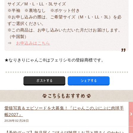
サイズ／M・L・LL・3Lサイズ
※半袖 ※裏地なし ※ポケット付き
※お申し込みの際は、ご希望サイズ（M・L・LL・3L）を必
ずご選択ください。
※この商品は、お申し込みいただいた月だけお届けします。
（中国製）
⇒
お申込みはこちら
★なりきりにゃんこ®はフェリシモの登録商標です。
愛猫写真＆エピソードを大募集！『にゃんこのぷにぷに肉球手
帳2027』
2026年02月28日
【予約グッズ】毎月届くごほうび雑貨！お花と猫さんのかわい