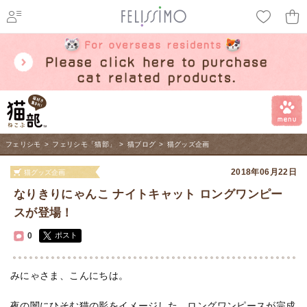
ページ内を移動するためのリンクです。
メインコンテンツへ移動
フェリシモ
>
フェリシモ「猫部」
>
猫ブログ
>
猫グッズ企画
2018年06月22日
猫グッズ企画
なりきりにゃんこ ナイトキャット ロングワンピー
スが登場！
0
ポスト
みにゃさま、こんにちは。
夜の闇にひそむ猫の影をイメージした、ロングワンピースが完成