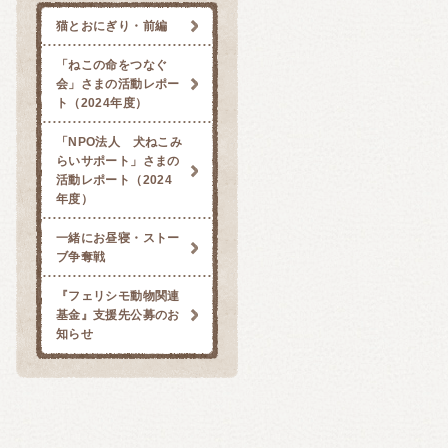
猫とおにぎり・前編
「ねこの命をつなぐ
会」さまの活動レポー
ト（2024年度）
「NPO法人 犬ねこみ
らいサポート」さまの
活動レポート（2024
年度）
一緒にお昼寝・ストー
ブ争奪戦
『フェリシモ動物関連
基金』支援先公募のお
知らせ