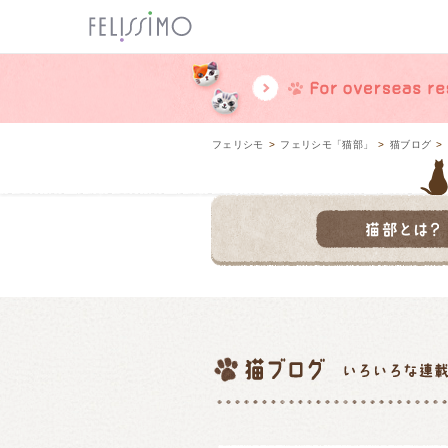
ページ内を移動するためのリンクです。
メインコンテンツへ移動
フェリシモ
>
フェリシモ「猫部」
>
猫ブログ
>