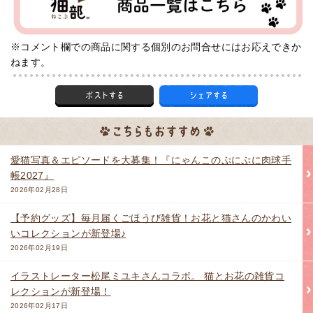
※コメント欄での商品に関する個別のお問合せにはお応えできか
ねます。
愛猫写真＆エピソードを大募集！『にゃんこのぷにぷに肉球手
帳2027』
2026年02月28日
【予約グッズ】毎月届くごほうび雑貨！お花と猫さんのかわい
いコレクションが新登場♪
2026年02月19日
イラストレーター松尾ミユキさんコラボ。 猫とお花の雑貨コ
レクションが新登場！
2026年02月17日