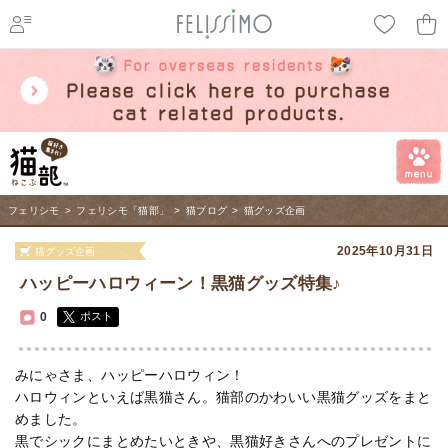
ページ内を移動するためのリンクです。
メインコンテンツへ移動
フェリシモ
>
フェリシモ「猫部」
>
猫ブログ
>
猫グッズ企画
2025年10月31日
猫グッズ企画
ハッピーハロウィーン！黒猫グッズ特集♪
0
ポスト
みにゃさま、ハッピーハロウィン！
ハロウィンといえば黒猫さん。猫部のかわいい黒猫グッズをまと
めました。
黒でシックにまとめたいときや、黒猫好きさんへのプレゼントに