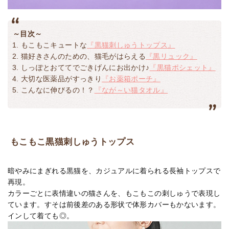
～目次～
もこもこキュートな
『黒猫刺しゅうトップス』
猫好きさんのための、猫毛がはらえる
『黒リュック』
しっぽとおててでごきげんにお出かけ♪
『黒猫ポシェット』
大切な医薬品がすっきり
『お薬箱ポーチ』
こんなに伸びるの！？
『なが～い猫タオル』
もこもこ黒猫刺しゅうトップス
暗やみにまぎれる黒猫を、カジュアルに着られる長袖トップスで
再現。
カラーごとに表情違いの猫さんを、もこもこの刺しゅうで表現し
ています。すそは前後差のある形状で体形カバーもかないます。
インして着ても◎。