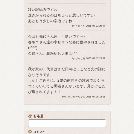
凄い記憶力ですね
遠ざかられるのはちょっと悲しいですが
あともう少しの辛抱ですね
by うめきち 2025-04-13 20:47
今回も先代さん達、可愛いです～♪
春ネコさん達の幸せそうな姿に癒やされました
(*^^*)
久保さん、花粉症お大事に(^^;
by ぴっころ 2025-04-13 23:47
我が家の二代目はまだ日向ぼっこなど先の話に
なりそうです。
しかしご近所に、2階の南向きの窓辺でよく毛
づくろいしてる黒猫さんがいます。見かけるた
び癒されてます！！
by レオンかーちゃん 2025-04-16 18:05