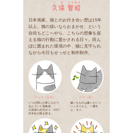
日本画家。猫とのお付き合い歴は15年
以上。猫の扱いならおまかせ、という
自信もどこへやら、こちらの想像を超
える猫の行動に驚かされる日々。田ん
ぼに囲まれた環境の中、猫に見守られ
ながら今日もせっせと制作制作。
チョロ（白黒）
クロ（黒）
いつの間にか家に上がり
嫌いなものは嫌いという
込んでいた策略家。
ハッキリさん。一番年
久保家の先代ボス。2017
上。オス。
年末虹の橋を渡る。