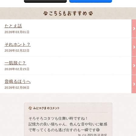
たとえ話
2026年03月01日
それホント？
2026年02月22日
一肌脱ぐ？
2026年02月15日
音鳴るほうへ
2026年02月08日
そろそろコタツも仕舞い時ですね！
記憶力の良い猫ちゃん、色んな音や匂いに敏感
で寄ってくるのも逃げ出すのも一瞬です😅
by メル 2025-04-13 18:42