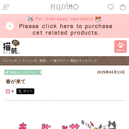
ページ内を移動するためのリンクです。
メインコンテンツへ移動
フェリシモ
>
フェリシモ「猫部」
>
猫ブログ
>
猫色スケッチブック
2025年04月13日
猫色スケッチブック
春が来て
4
ポスト