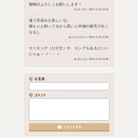
御検討よろしくお願いします！
by ゆこゆこ 2014-11-14 14:13
違う毛並みも欲しいな。
猫ちゃん飼ってるから黒いと本物の猫毛で白く
なるし
by かにゃかにゃ 2014-11-16 21:20
セミロング（ひざ丈）や、ロングもあるといい
にゃぁ～ ＝・・＝
by みゃぉん 2014-12-01 14:49