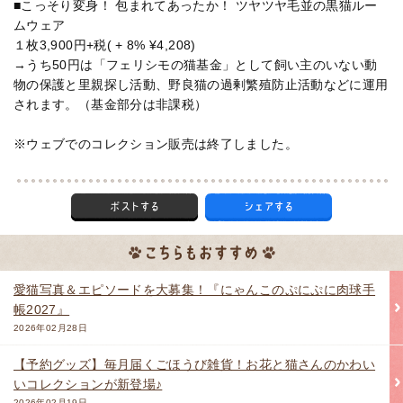
■こっそり変身！ 包まれてあったか！ ツヤツヤ毛並の黒猫ルー
ムウェア
１枚3,900円+税( + 8% ¥4,208)
→うち50円は「フェリシモの猫基金」として飼い主のいない動
物の保護と里親探し活動、野良猫の過剰繁殖防止活動などに運用
されます。（基金部分は非課税）
※ウェブでのコレクション販売は終了しました。
愛猫写真＆エピソードを大募集！『にゃんこのぷにぷに肉球手
帳2027』
2026年02月28日
【予約グッズ】毎月届くごほうび雑貨！お花と猫さんのかわい
いコレクションが新登場♪
2026年02月19日