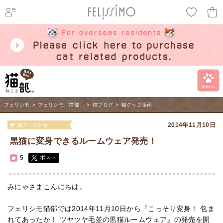
ページ内を移動するためのリンクです。
メインコンテンツへ移動
フェリシモ
>
フェリシモ「猫部」
>
猫ブログ
>
猫グッズ企画
2014年11月10日
猫グッズ企画
黒猫に変身できるルームウェア発売！
5
ポスト
みにゃさまこんにちは。
フェリシモ猫部では2014年11月10日から『こっそり変身！ 包ま
れてあったか！ ツヤツヤ毛並の黒猫ルームウェア』の発売を開