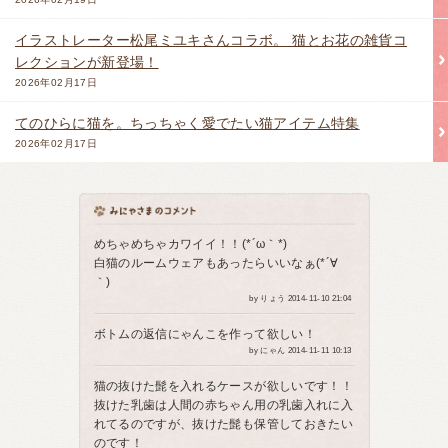
イラストレーター松尾ミユキさんコラボ。 猫とお花の雑貨コ
レクションが新登場！
2026年02月17日
てのひらに猫を。ちっちゃく愛でたい猫アイテム特集
2026年02月17日
めちゃめちゃカワイイ！！(*´ω｀*)
白猫のルームウェアもあったらいいなぁ(*´∀
｀)
by りょう 2014-11-10 21:04
ボトムの返信にゃんこを作って欲しい！
by にゃん 2014-11-11 10:13
猫の抜けた髭を入れるケースが欲しいです！！
抜けた乳歯は人間の赤ちゃん用の乳歯入れに入
れてるのですが、抜けた髭も保管しておきたい
のです！