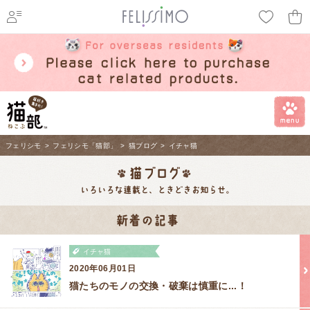
ページ内を移動するためのリンクです。
メインコンテンツへ移動
フェリシモ
>
フェリシモ「猫部」
>
猫ブログ
>
イチャ猫
イチャ猫
2020年06月01日
猫たちのモノの交換・破棄は慎重に...！