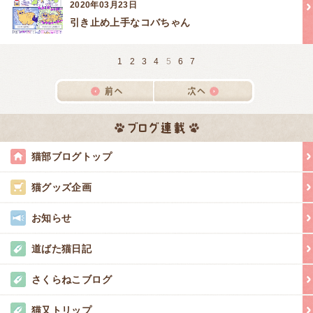
2020年03月23日
引き止め上手なコバちゃん
1
2
3
4
5
6
7
猫部ブログトップ
猫グッズ企画
お知らせ
道ばた猫日記
さくらねこブログ
猫又トリップ