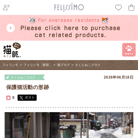
ページ内を移動するためのリンクです。
メインコンテンツへ移動
フェリシモ
>
フェリシモ「猫部」
>
猫ブログ
>
さくらねこブログ
2026年06月18日
さくらねこブログ
保護猫活動の形跡
0
ポスト