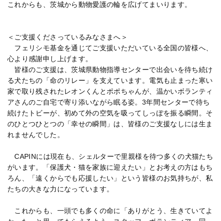
これからも、茨城から動物愛護の輪を広げてまいります。
＜ご支援くださっているみなさまへ＞
フェリシモ基金を通じてご支援いただいている全国の皆様へ、
心より感謝申し上げます。
皆様のご支援は、茨城県動物指導センターで出会いを待ち続け
る犬たちの「命のリレー」を支えています。電気も止まった寒い
家で取り残されたレオンくんとポポちゃんが、温かいボランティ
アさんのご自宅で寄り添いながら眠る姿。3年間センターで待ち
続けたトビーが、初めて外の空気を吸ってしっぽを振る瞬間。そ
のひとつひとつの「幸せの瞬間」は、皆様のご支援なしには生ま
れませんでした。
CAPINには現在も、シェルターで里親様を待つ多くの犬猫たち
がいます。「保護犬・猫を家族に迎えたい」とお考えの方はもち
ろん、「遠くからでも応援したい」という皆様のお気持ちが、私
たちの大きな力になっています。
これからも、一頭でも多くの命に「ありがとう、生きていてよ