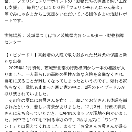
金」、フェリシモメリーポイントの「動物たちの保護と飼い主探
し支援」、 毎月ひと口１００円「フェリシモわんにゃん基金」
等でみにゃさまからご支援をいただいている団体さまの活動レポ
ートです。
実施場所： 茨城県つくば市／茨城県内各シェルター・動物指導
センター
【エピソード１】高齢者の入院で取り残された兄妹犬の保護と新
たな出発
2025年12月初旬、茨城県北部の行政機関から一本の相談が入
りました。一人暮らしの高齢の男性が急な入院を余儀なくされ、
自宅に戻ることが難しくなってしまったというのです。頼れる家
族もなく、電気も止まった寒い家の中に、2匹のトイプードルが
取り残されていました。
その年の夏にはお母さんを亡くし、続いてお父さんも体調を崩
されたという、悲しい背景がありました。12月3日、行政の職員
さんに立ち会っていただき、CAPINスタッフが現地へ向かいまし
た。日中でも10℃を下回る寒さの中、2匹は元気に「ワンワ
ン！」と出迎えてくれました。まるで「お父さんお母さんが帰る