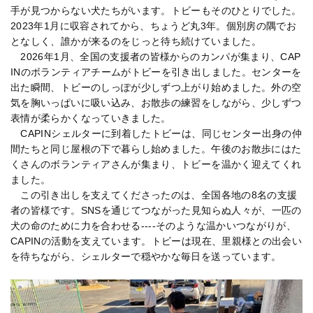
手が見つからない犬たちがいます。トビーもそのひとりでした。
2023年1月に収容されてから、ちょうど丸3年。個別房の隅でお
となしく、誰かが来るのをじっと待ち続けていました。
2026年1月、全国の支援者の皆様からのカンパが集まり、CAP
INのボランティアチームがトビーを引き出しました。センターを
出た瞬間、トビーのしっぽが少しずつ上がり始めました。外の空
気を胸いっぱいに吸い込み、お散歩の練習をしながら、少しずつ
表情が柔らかくなっていきました。
CAPINシェルターに到着したトビーは、同じセンター出身の仲
間たちと同じ屋根の下で暮らし始めました。午後のお散歩にはた
くさんのボランティアさんが集まり、トビーを温かく迎えてくれ
ました。
この引き出しを支えてくださったのは、全国各地の8名の支援
者の皆様です。SNSを通じてつながった見知らぬ人々が、一匹の
犬の命のために力を合わせる----そのような温かいつながりが、
CAPINの活動を支えています。トビーは現在、里親様との出会い
を待ちながら、シェルターで穏やかな毎日を送っています。