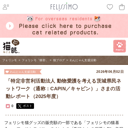
ページ内を移動するためのリンクです。
メインコンテンツへ移動
フェリシモ
>
フェリシモ「猫部」
>
猫ブログ
>
わんにゃん支援活動
2026年06月02日
わんにゃん支援活動
「特定非営利活動法人 動物愛護を考える茨城県民ネ
ットワーク（通称：CAPIN／キャピン）」さまの活
動レポート（2025年度）
0
ポスト
フェリシモ猫グッズの販売額の一部である「フェリシモの猫基