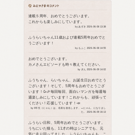
連載５周年、おめでとうございます。
これからも楽しみにしています。
by あずき 2026-06-08 13:38
ふうらいちゃん11歳および連載5周年おめでと
うございます！
by もふこ 2026-06-08 14:55
おめでとうございます。
カメさんエピソードも時々教えてください。
by ぎん 2026-06-09 14:02
ふうちゃん、らいちゃん、お誕生日おめでとう
ございます！そして、5周年もおめでとうござ
います！🥳🎉毎回毎回、面白いマンガを毎週毎
週楽しみにしています！これからも、頑張って
ください！応援しています！📣
by 6年生（にゃん）は、名前を改名します、→にゃん、になりまし
た。 2026-06-09 16:13
ふうらい日和、5周年おめでとうございます。
うちにいた猫も、11才の時はシニアでも、元
気に走り回ってました。ふうらいちゃんも、こ