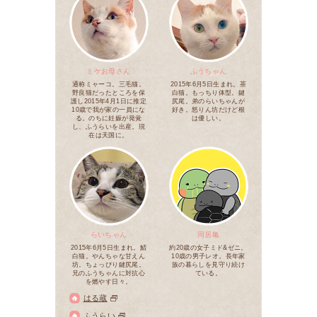
ミケお母さん
ふうちゃん
通称ミャーコ。三毛猫。
2015年6月5日生まれ。茶
野良猫だったところを保
白猫。もっちり体型。鍵
護し2015年4月1日に推定
尻尾。弟のらいちゃんが
10歳で我が家の一員にな
好き。怒りん坊だけど根
る。のちに妊娠が発覚
は優しい。
し、ふうらいを出産。現
在は天国に。
らいちゃん
同居亀
2015年6月5日生まれ。鯖
約20歳の女子ミド&ゼニ。
白猫。やんちゃな甘えん
10歳の男子レオ。長年家
坊。ちょっぴり鍵尻尾。
族の暮らしを見守り続け
兄のふうちゃんに対抗心
ている。
を燃やす日々。
はる蔵
ふうらい