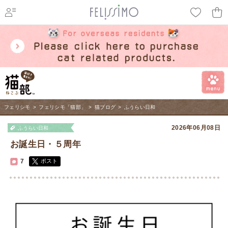
ページ内を移動するためのリンクです。
メインコンテンツへ移動
フェリシモ
>
フェリシモ「猫部」
>
猫ブログ
>
ふうらい日和
2026年06月08日
ふうらい日和
お誕生日・５周年
7
ポスト