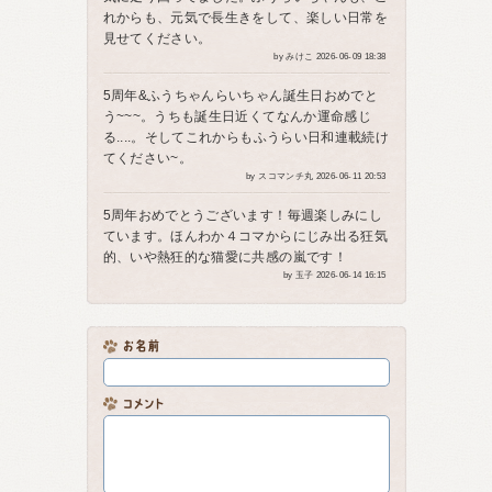
れからも、元気で長生きをして、楽しい日常を
見せてください。
by みけこ 2026-06-09 18:38
5周年&ふうちゃんらいちゃん誕生日おめでと
う~~~。うちも誕生日近くてなんか運命感じ
る....。そしてこれからもふうらい日和連載続け
てください~。
by スコマンチ丸 2026-06-11 20:53
5周年おめでとうございます！毎週楽しみにし
ています。ほんわか４コマからにじみ出る狂気
的、いや熱狂的な猫愛に共感の嵐です！
by 玉子 2026-06-14 16:15