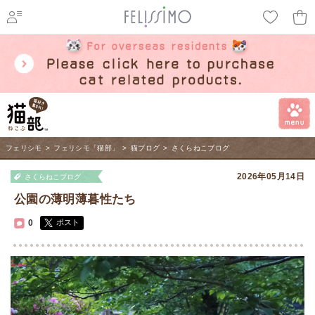
ページ内を移動するためのリンクです。
メインコンテンツへ移動
フェリシモ
>
フェリシモ「猫部」
>
猫ブログ
>
さくらねこブログ
2026年05月14日
さくらねこブログ
公園の薄明薄暮性たち
0
ポスト