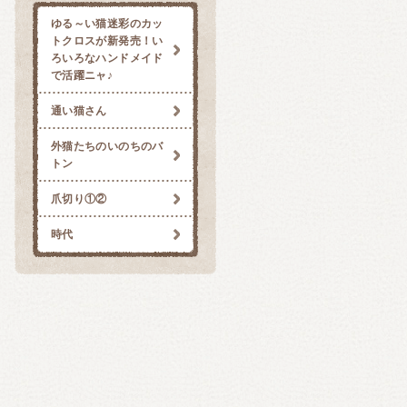
ゆる～い猫迷彩のカッ
トクロスが新発売！い
ろいろなハンドメイド
で活躍ニャ♪
通い猫さん
外猫たちのいのちのバ
トン
爪切り①②
時代