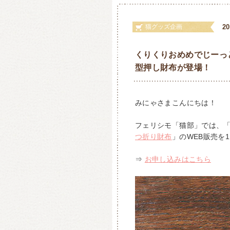
猫グッズ企画
2
くりくりおめめでじーっ
型押し財布が登場！
みにゃさまこんにちは！
フェリシモ「猫部」では、
つ折り財布
」のWEB販売を
⇒
お申し込みはこちら