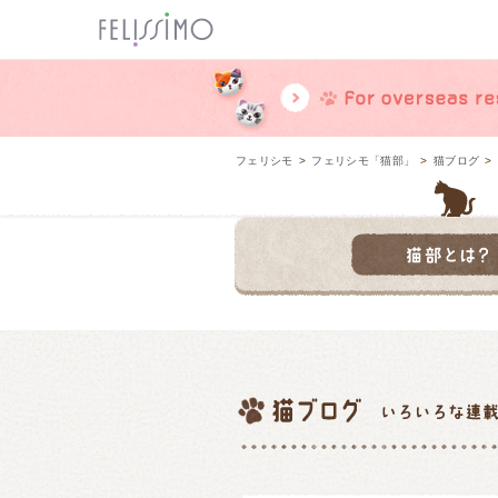
ページ内を移動するためのリンクです。
メインコンテンツへ移動
フェリシモ
>
フェリシモ「猫部」
>
猫ブログ
>