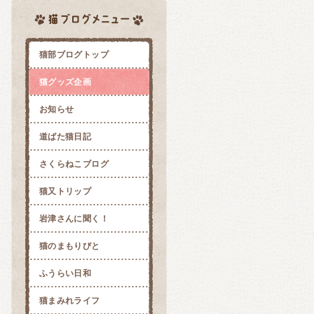
猫部ブログトップ
猫グッズ企画
お知らせ
道ばた猫日記
さくらねこブログ
猫又トリップ
岩津さんに聞く！
猫のまもりびと
ふうらい日和
猫まみれライフ